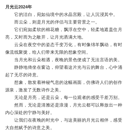
月光云2024年
它的洁白，宛如仙境中的水晶宫殿，让人沉浸其中。
而云朵，则是月光的伴侣与主要背景之一。
它们宛如柔软的棉花糖，飘浮在空中，轻柔地遮盖住月
亮，又时而为之敞开，让月光洒满大地。
云朵在夜空中的姿态千变万化，有时像绵羊飘动，有时
像流线聚拢，给人们带来无限的想象空间。
当月光和云朵相遇，夜晚的景色便成了无法言语的美。
静静地倚坐在窗边，仰望着这片光与云的舞台，心中涌
起了无尽的诗意。
想象，散发着神秘气息的这幅画面，仿佛诗人们的创作
源泉，激发了无数诗作之美。
无论是月亮，还是云朵，每一位观者的感受千差万别。
然而，无论是清雅还是浪漫，月光云都可以释放出一种
内心深处的宁静与美好。
让我们在夜晚的时光中，与这美丽的月光云相伴，感受
大自然赋予的诗意之美。